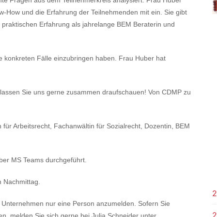
w-How und die Erfahrung der Teilnehmenden mit ein. Sie gibt
 praktischen Erfahrung als jahrelange BEM Beraterin und
e konkreten Fälle einzubringen haben. Frau Huber hat
lassen Sie uns gerne zusammen draufschauen! Von CDMP zu
für Arbeitsrecht, Fachanwältin für Sozialrecht, Dozentin, BEM
ber MS Teams durchgeführt.
m Nachmittag.
2
pro Unternehmen nur eine Person anzumelden. Sofern Sie
2
n, melden Sie sich gerne bei Julia Schneider unter