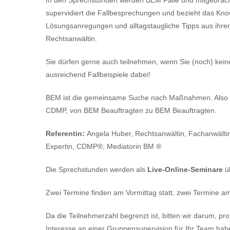
supervidiert die Fallbesprechungen und bezieht das Kno
Lösungsanregungen und alltagstaugliche Tipps aus ihrer
Rechtsanwältin.
Sie dürfen gerne auch teilnehmen, wenn Sie (noch) kein
ausreichend Fallbeispiele dabei!
BEM ist die gemeinsame Suche nach Maßnahmen. Also 
CDMP, von BEM Beauftragten zu BEM Beauftragten.
Referentin:
Angela Huber, Rechtsanwältin, Fachanwältin 
Expertin, CDMP®, Mediatorin BM ®
Die Sprechstunden werden als
Live-Online-Seminare
ü
Zwei Termine finden am Vormittag statt, zwei Termine a
Da die Teilnehmerzahl begrenzt ist, bitten wir darum, 
Interesse an einer Gruppensupervision für Ihr Team habe