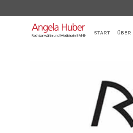
S
k
i
p
START
ÜBER
t
o
c
o
n
t
e
n
t