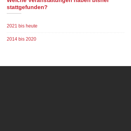
Welche Veranstaltungen haben bisher
d
stattgefunden?
e
r
2021 bis heute
B
e
2014 bis 2020
i
t
r
ä
g
e