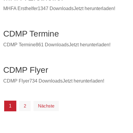
MHFA Ersthelfer1347 DownloadsJetzt herunterladen!
CDMP Termine
CDMP Termine861 DownloadsJetzt herunterladen!
CDMP Flyer
CDMP Flyer734 DownloadsJetzt herunterladen!
1
2
Nächste
S
e
i