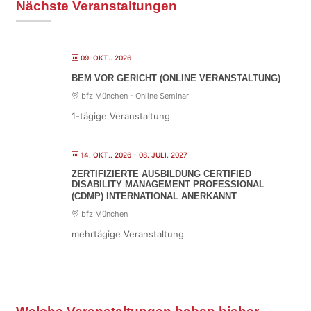
Nächste Veranstaltungen
t
e
n
09. OKT.. 2026
n
BEM VOR GERICHT (ONLINE VERANSTALTUNG)
u
bfz München - Online Seminar
m
1-tägige Veranstaltung
m
e
14. OKT.. 2026
- 08. JULI. 2027
r
ZERTIFIZIERTE AUSBILDUNG CERTIFIED
DISABILITY MANAGEMENT PROFESSIONAL
i
(CDMP) INTERNATIONAL ANERKANNT
e
bfz München
mehrtägige Veranstaltung
r
u
n
g