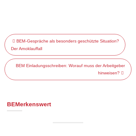
BEM-Gespräche als besonders geschützte Situation?
B
Der Amoklauffall
e
i
BEM Einladungsschreiben: Worauf muss der Arbeitgeber
t
hinweisen?
r
a
g
BEMerkenswert
s
n
a
v